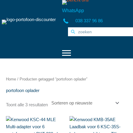
Ga
naar
WhatsApp
de
038 337 96 86
inhoud
Home
/ Producten getagged “portofoon oplader”
portofoon oplader
Gesorteerd
Toont alle 3 resultaten
op
nieuwste