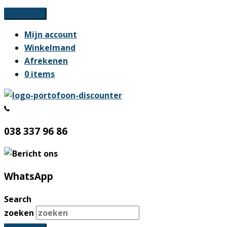
Ga
naar
Mijn account
de
Winkelmand
inhoud
Afrekenen
0 items
038 337 96 86
WhatsApp
Search
zoeken