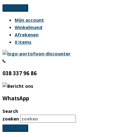
Ga
naar
Mijn account
de
Winkelmand
inhoud
Afrekenen
0 items
038 337 96 86
WhatsApp
Search
zoeken