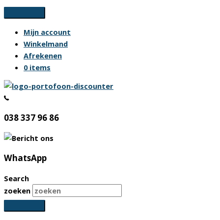
Ga
naar
Mijn account
de
Winkelmand
inhoud
Afrekenen
0 items
038 337 96 86
WhatsApp
Search
zoeken