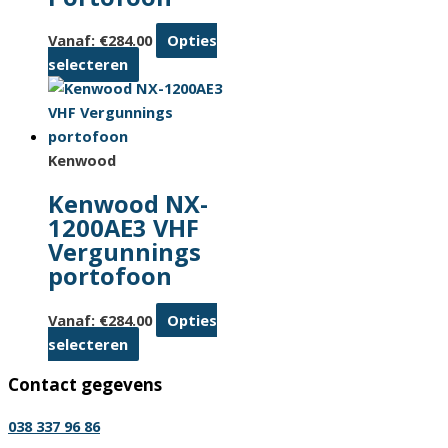
Vanaf:
€
284.00
Opties
Dit
selecteren
product
heeft
meerdere
variaties.
Kenwood
Deze
Kenwood NX-
optie
1200AE3 VHF
kan
Vergunnings
gekozen
portofoon
worden
op
Vanaf:
€
284.00
Opties
de
Dit
selecteren
productpagina
product
Contact gegevens
heeft
meerdere
038 337 96 86
variaties.