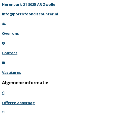
Deze
Herenpark 21 8025 AR Zwolle
optie
info@portofoondiscounter.nl
kan
gekozen
worden
Over ons
op
de
productpagina
Contact
Vacatures
Algemene informatie
Offerte aanvraag