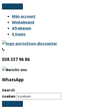
Ga
naar
Mijn account
de
Winkelmand
inhoud
Afrekenen
0 items
038 337 96 86
WhatsApp
Search
zoeken