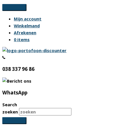
Ga
naar
Mijn account
de
Winkelmand
inhoud
Afrekenen
0 items
038 337 96 86
WhatsApp
Search
zoeken