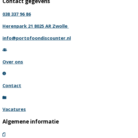
Contact gegevens
heeft
meerdere
038 337 96 86
variaties.
Deze
Herenpark 21 8025 AR Zwolle
optie
info@portofoondiscounter.nl
kan
gekozen
worden
Over ons
op
de
productpagina
Contact
Vacatures
Algemene informatie