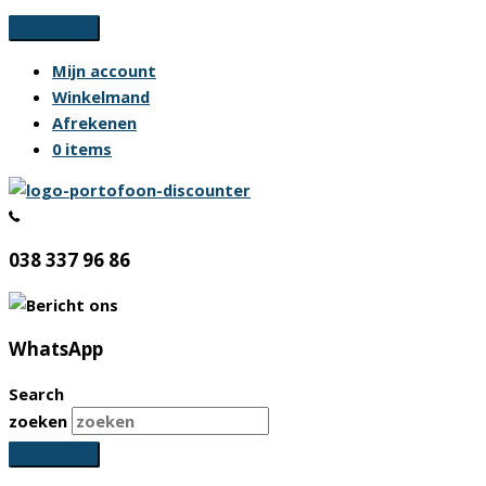
Ga
naar
Mijn account
de
Winkelmand
inhoud
Afrekenen
0 items
038 337 96 86
WhatsApp
Search
zoeken