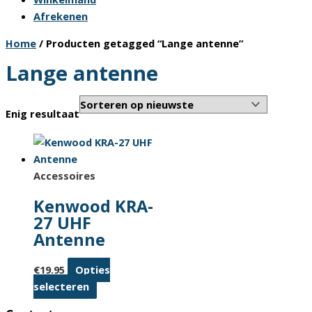
Afrekenen
Home
/ Producten getagged “Lange antenne”
Lange antenne
Enig resultaat
Accessoires
Kenwood KRA-
27 UHF
Antenne
€
19.95
Opties
Dit
selecteren
product