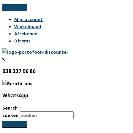
Ga
naar
Mijn account
de
Winkelmand
inhoud
Afrekenen
0 items
038 337 96 86
WhatsApp
Search
zoeken