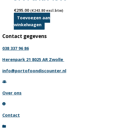
€
295.00
(
€
243.80
excl.btw)
Toevoegen aan
winkelwagen
Contact gegevens
038 337 96 86
Herenpark 21 8025 AR Zwolle
info@portofoondiscounter.nl
Over ons
Contact