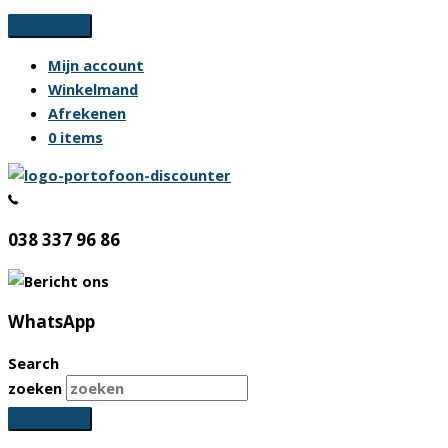
Ga
naar
Mijn account
de
Winkelmand
inhoud
Afrekenen
0 items
038 337 96 86
WhatsApp
Search
zoeken