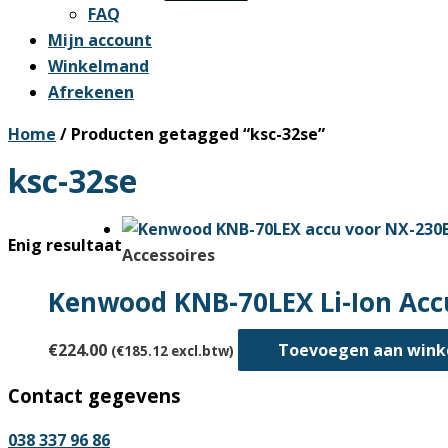
FAQ
Mijn account
Winkelmand
Afrekenen
Home
/ Producten getagged “ksc-32se”
ksc-32se
Enig resultaat
Accessoires
Kenwood KNB-70LEX Li-Ion Acc
€
224.00
Toevoegen aan win
(
€
185.12
excl.btw)
Contact gegevens
038 337 96 86