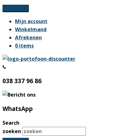
Ga
naar
Mijn account
de
Winkelmand
inhoud
Afrekenen
0 items
038 337 96 86
WhatsApp
Search
zoeken