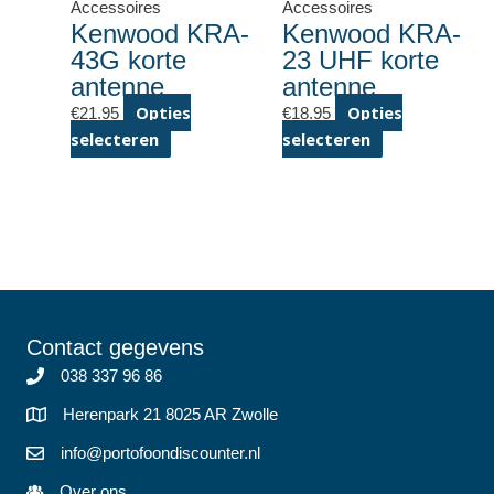
Accessoires
Accessoires
Kenwood KRA-
Kenwood KRA-
43G korte
23 UHF korte
antenne
antenne
Opties
Opties
€
21.95
€
18.95
selecteren
selecteren
Dit
Dit
product
product
heeft
heeft
meerdere
meerdere
variaties.
variaties.
Deze
Deze
optie
optie
kan
kan
Contact gegevens
gekozen
gekozen
038 337 96 86
worden
worden
op
op
Herenpark 21 8025 AR Zwolle
de
de
info@portofoondiscounter.nl
productpagina
productpagina
Over ons