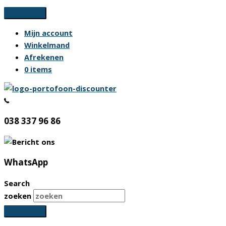
Ga
naar
Mijn account
de
Winkelmand
inhoud
Afrekenen
0 items
038 337 96 86
WhatsApp
Search
zoeken