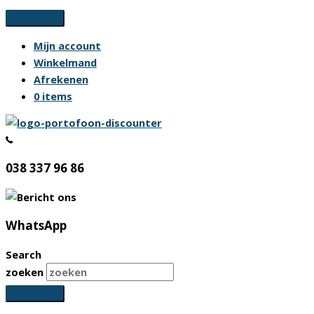
Ga
naar
Mijn account
de
Winkelmand
inhoud
Afrekenen
0 items
038 337 96 86
WhatsApp
Search
zoeken