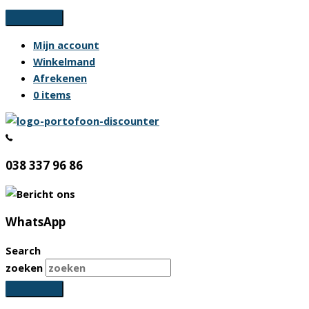
Ga
naar
Mijn account
de
Winkelmand
inhoud
Afrekenen
0 items
038 337 96 86
WhatsApp
Search
zoeken