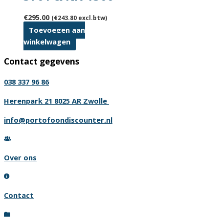
€
295.00
(
€
243.80
excl.btw)
Toevoegen aan
winkelwagen
Contact gegevens
038 337 96 86
Herenpark 21 8025 AR Zwolle
info@portofoondiscounter.nl
Over ons
Contact