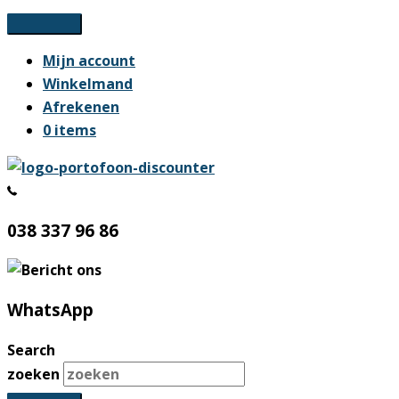
Ga
naar
Mijn account
de
Winkelmand
inhoud
Afrekenen
0 items
038 337 96 86
WhatsApp
Search
zoeken