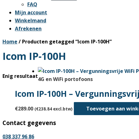
FAQ
Mijn account
Winkelmand
Afrekenen
Home
/ Producten getagged “Icom IP-100H”
Icom IP-100H
Enig resultaat
4G en WiFi portofoons
Icom IP-100H – Vergunningsvri
€
289.00
Toevoegen aan win
(
€
238.84
excl.btw)
Contact gegevens
038 337 96 86