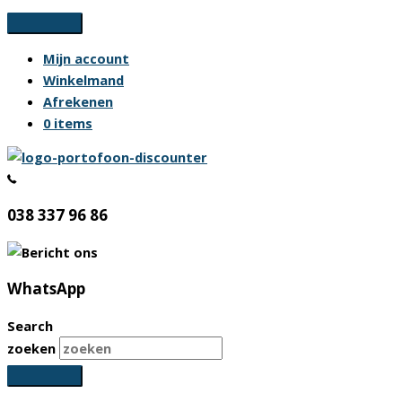
Ga
naar
Mijn account
de
Winkelmand
inhoud
Afrekenen
0 items
038 337 96 86
WhatsApp
Search
zoeken