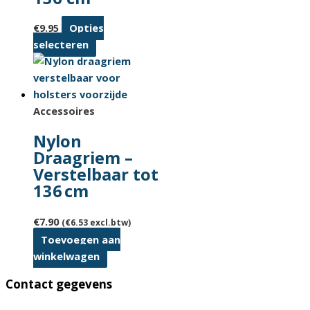
€
9.95
Opties
Dit
selecteren
product
heeft
meerdere
variaties.
Accessoires
Deze
Nylon
optie
Draagriem –
kan
Verstelbaar tot
gekozen
136 cm
worden
op
€
7.90
(
€
6.53
excl.btw)
de
Toevoegen aan
productpagina
winkelwagen
Contact gegevens