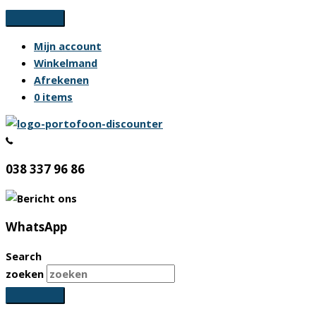
Ga
naar
Mijn account
de
Winkelmand
inhoud
Afrekenen
0 items
038 337 96 86
WhatsApp
Search
zoeken