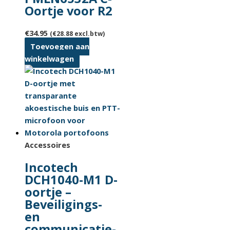
Oortje voor R2
€
34.95
(
€
28.88
excl.btw)
Toevoegen aan
winkelwagen
Accessoires
Incotech
DCH1040-M1 D-
oortje –
Beveiligings-
en
communicatie-