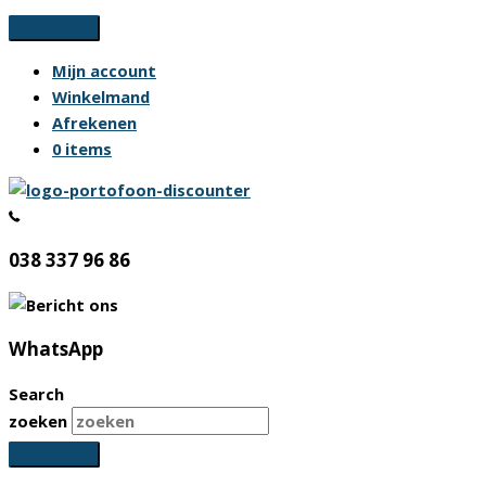
Ga
naar
Mijn account
de
Winkelmand
inhoud
Afrekenen
0 items
038 337 96 86
WhatsApp
Search
zoeken