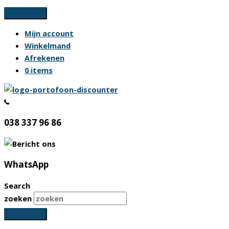
Ga
naar
Mijn account
de
Winkelmand
inhoud
Afrekenen
0 items
038 337 96 86
WhatsApp
Search
zoeken