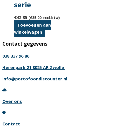
serie
€
42.35
(
€
35.00
excl.btw)
Toevoegen aan
winkelwagen
Contact gegevens
038 337 96 86
Herenpark 21 8025 AR Zwolle
info@portofoondiscounter.nl
Over ons
Contact