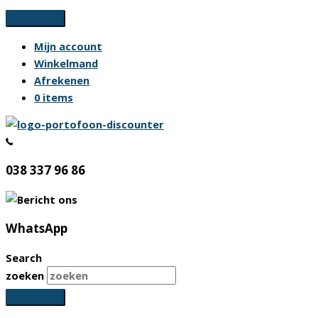
Ga
naar
Mijn account
de
Winkelmand
inhoud
Afrekenen
0 items
038 337 96 86
WhatsApp
Search
zoeken