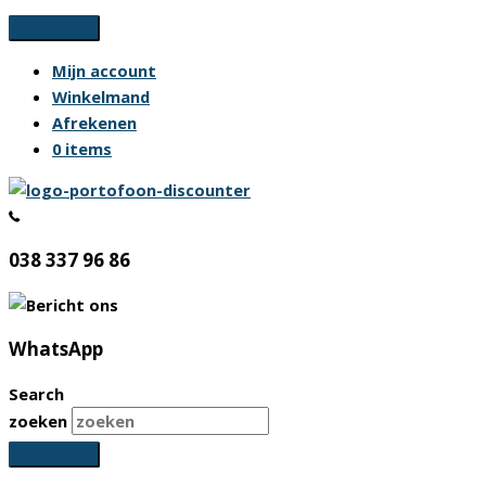
Ga
naar
Mijn account
de
Winkelmand
inhoud
Afrekenen
0 items
038 337 96 86
WhatsApp
Search
zoeken