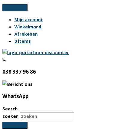
Ga
naar
Mijn account
de
Winkelmand
inhoud
Afrekenen
0 items
038 337 96 86
WhatsApp
Search
zoeken