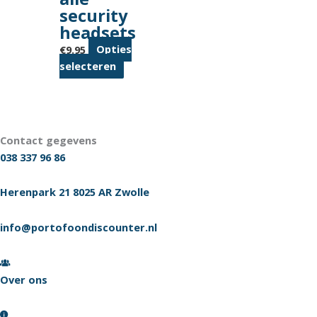
security
headsets
€
9.95
Opties
Dit
selecteren
product
heeft
meerdere
variaties.
Contact gegevens
Deze
038 337 96 86
optie
kan
Herenpark 21 8025 AR Zwolle
gekozen
worden
info@portofoondiscounter.nl
op
de
productpagina
Over ons