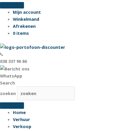
Ga
naar
Mijn account
de
Winkelmand
inhoud
Afrekenen
0 items
038 337 96 86
WhatsApp
Search
zoeken
Home
Verhuur
Verkoop