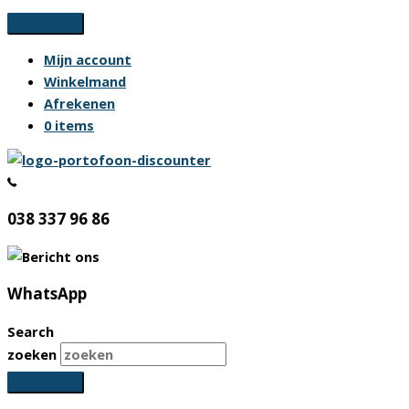
Ga
naar
Mijn account
de
Winkelmand
inhoud
Afrekenen
0 items
038 337 96 86
WhatsApp
Search
zoeken