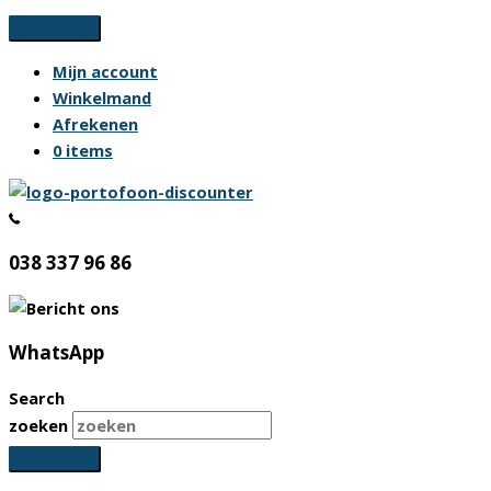
Ga
naar
Mijn account
de
Winkelmand
inhoud
Afrekenen
0 items
038 337 96 86
WhatsApp
Search
zoeken