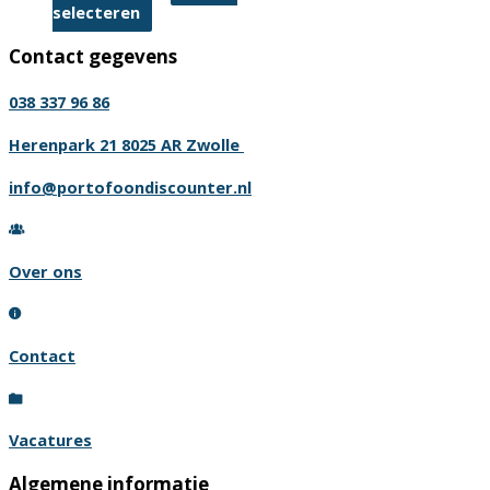
Dit
selecteren
product
Contact gegevens
heeft
meerdere
038 337 96 86
variaties.
Deze
Herenpark 21 8025 AR Zwolle
optie
info@portofoondiscounter.nl
kan
gekozen
worden
Over ons
op
de
productpagina
Contact
Vacatures
Algemene informatie