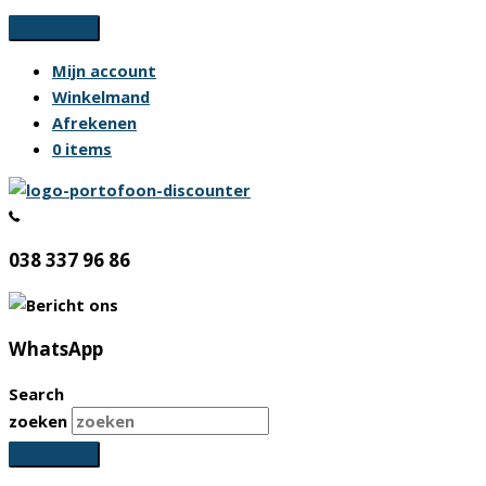
Ga
naar
Mijn account
de
Winkelmand
inhoud
Afrekenen
0 items
038 337 96 86
WhatsApp
Search
zoeken