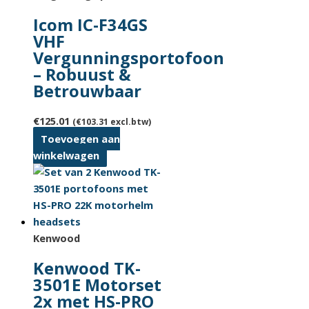
Deze
Icom IC-F34GS
optie
VHF
kan
Vergunningsportofoon
gekozen
– Robuust &
worden
Betrouwbaar
op
de
€
125.01
(
€
103.31
excl.btw)
productpagina
Toevoegen aan
winkelwagen
Kenwood
Kenwood TK-
3501E Motorset
2x met HS-PRO