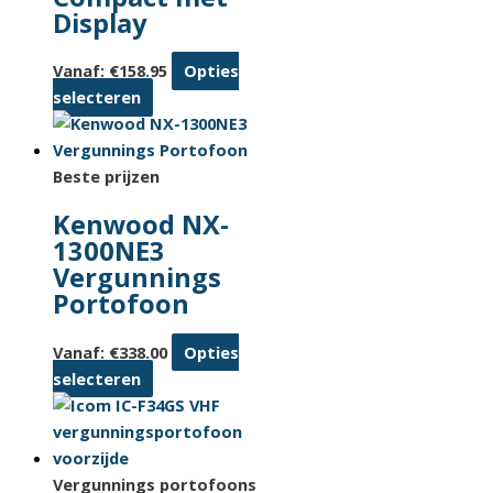
Display
Vanaf:
€
158.95
Opties
Dit
selecteren
product
heeft
meerdere
Beste prijzen
variaties.
Kenwood NX-
Deze
1300NE3
optie
Vergunnings
kan
Portofoon
gekozen
worden
Vanaf:
€
338.00
Opties
op
Dit
selecteren
de
product
productpagina
heeft
meerdere
variaties.
Vergunnings portofoons