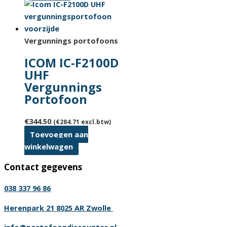
product
heeft
meerdere
variaties.
Vergunnings portofoons
Deze
ICOM IC-F2100D
optie
UHF
kan
Vergunnings
gekozen
Portofoon
worden
op
€
344.50
(
€
284.71
excl.btw)
de
Toevoegen aan
productpagina
winkelwagen
Contact gegevens
038 337 96 86
Herenpark 21 8025 AR Zwolle