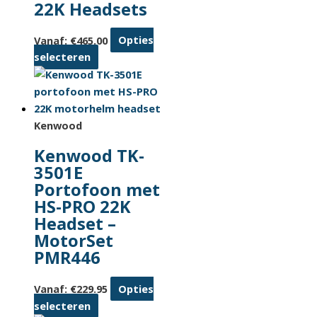
22K Headsets
Vanaf:
€
465.00
Opties
Dit
selecteren
product
heeft
meerdere
variaties.
Kenwood
Deze
Kenwood TK-
optie
3501E
kan
Portofoon met
gekozen
HS-PRO 22K
worden
Headset –
op
MotorSet
de
PMR446
productpagina
Vanaf:
€
229.95
Opties
Dit
selecteren