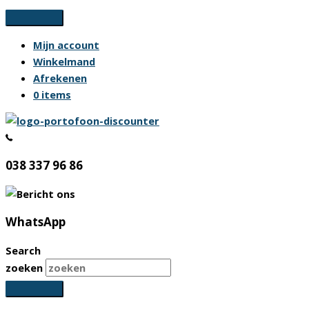
Ga
naar
Mijn account
de
Winkelmand
inhoud
Afrekenen
0 items
038 337 96 86
WhatsApp
Search
zoeken