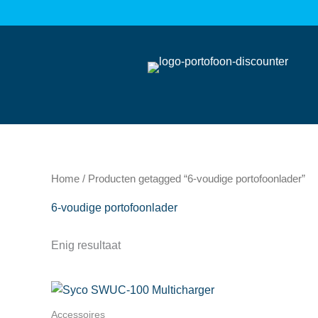
Ga
naar
de
inhoud
Home
/ Producten getagged “6-voudige portofoonlader”
6-voudige portofoonlader
Enig resultaat
Accessoires