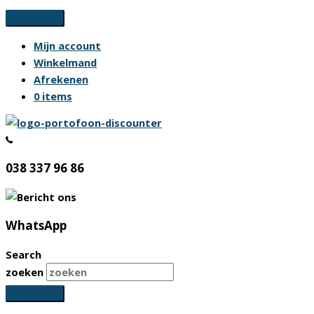
Ga
naar
Mijn account
de
Winkelmand
inhoud
Afrekenen
0 items
038 337 96 86
WhatsApp
Search
zoeken