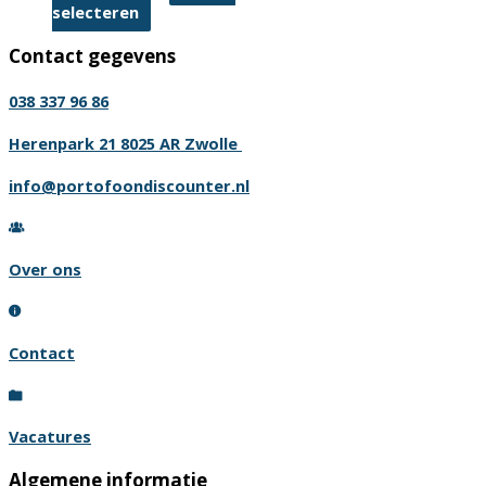
Dit
selecteren
product
Contact gegevens
heeft
meerdere
038 337 96 86
variaties.
Deze
Herenpark 21 8025 AR Zwolle
optie
info@portofoondiscounter.nl
kan
gekozen
worden
Over ons
op
de
productpagina
Contact
Vacatures
Algemene informatie