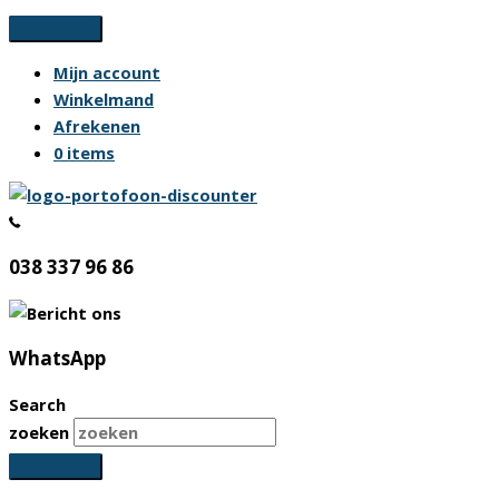
Ga
naar
Mijn account
de
Winkelmand
inhoud
Afrekenen
0 items
038 337 96 86
WhatsApp
Search
zoeken