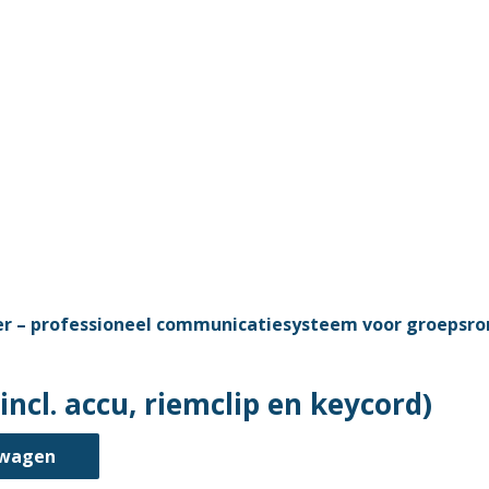
ncl. accu, riemclip en keycord)
lwagen