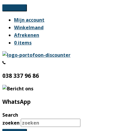
Ga
naar
Mijn account
de
Winkelmand
inhoud
Afrekenen
0 items
038 337 96 86
WhatsApp
Search
zoeken