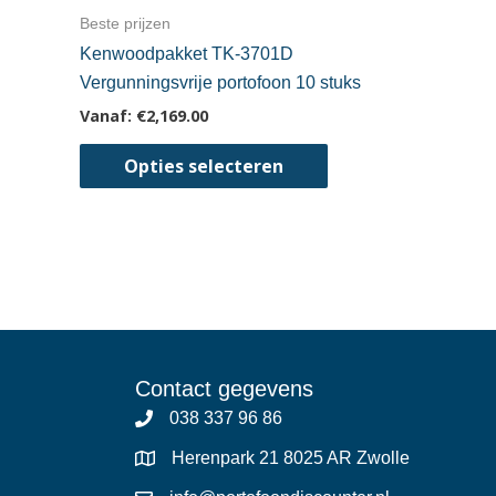
Beste prijzen
Kenwoodpakket TK-3701D
Vergunningsvrije portofoon 10 stuks
Vanaf:
€
2,169.00
Dit
Opties selecteren
product
heeft
meerdere
variaties.
Deze
optie
kan
gekozen
Contact gegevens
worden
038 337 96 86
op
Herenpark 21 8025 AR Zwolle
de
productpagina