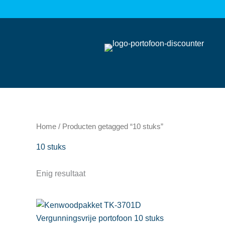
Ga
naar
de
inhoud
Home
/ Producten getagged “10 stuks”
10 stuks
Enig resultaat